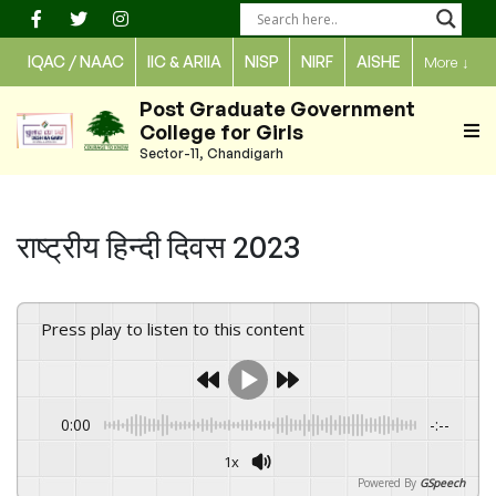
Skip
to
IQAC / NAAC
IIC & ARIIA
NISP
NIRF
AISHE
More
↓
content
Post Graduate Government
College for Girls
Sector-11, Chandigarh
राष्ट्रीय हिन्दी दिवस 2023
Press play to listen to this content
0:00
-:--
1x
Powered By
GSpeech