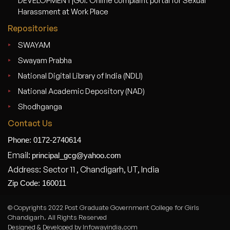
DEVELOPMENT|GoI: Online complaint portal for Sexual
Harassment at Work Place
Repositories
SWAYAM
Swayam Prabha
National Digital Library of India (NDLI)
National Academic Depository (NAD)
Shodhganga
Contact Us
Phone: 0172-2740614
Email:
principal_gcg@yahoo.com
Address: Sector 11 , Chandigarh, UT, India
Zip Code: 160011
© Copyrights 2022 Post Graduate Government College for Girls
Chandigarh. All Rights Reserved
Designed & Developed by Infowayindia.com