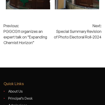
Post
Previous:
Next:
PGGCG11 organizes an
Special Summary Revision
navigation
expert talk on “Expanding
of Photo Electoral Roll-2024
Chemist Horizon”
Quick Links
About Us
Principal’s Desk