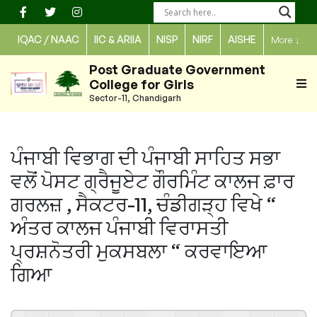
Skip
to
IQAC / NAAC
IIC & ARIIA
NISP
NIRF
AISHE
More
↓
content
Post Graduate Government
College for Girls
Sector-11, Chandigarh
ਪੰਜਾਬੀ ਵਿਭਾਗ ਦੀ ਪੰਜਾਬੀ ਸਾਹਿਤ ਸਭਾ
ਵਲੋਂ ਪੋਸਟ ਗ੍ਰੈਜੂਏਟ ਗੌਰਮਿੰਟ ਕਾਲਜ ਫ਼ਾਰ
ਗਰਲਜ਼ , ਸੈਕਟਰ-11, ਚੰਡੀਗੜ੍ਹ ਵਿਖੇ “
ਅੰਤਰ ਕਾਲਜ ਪੰਜਾਬੀ ਵਿਰਾਸਤੀ
ਪ੍ਰਸ਼ਨੋਤਰੀ ਮੁਕਸਬਲਾ “ ਕਰਵਾਇਆ
ਗਿਆ