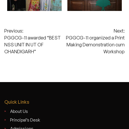
Post
Previous:
Next:
PGGCG-11 awarded “BEST
PGGCG-11 organized a Print
navigation
NSS UNIT IN UT OF
Making Demonstration cum
CHANDIGARH”
Workshop
Quick Links
About Us
Principal’s Desk
Admissions